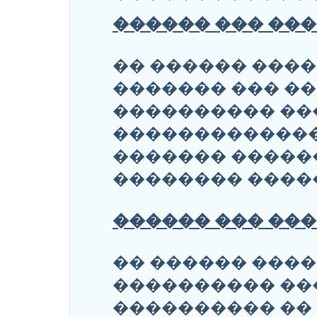
������ ��� ���
�� ������ ���
������� ��� ��
���������� ��
�������������
������� ������
�������� ����
������ ��� ���
�� ������ ���
���������� ��
���������� ��