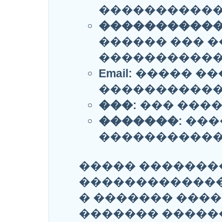
�����������
�����������
������ ��� �
�����������
Email:
����� ��
�����������
���:
��� ����
�������:
���
�����������
����� �������
�������������
� ������� ����
������� �����