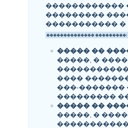
������������ 
��������� ���
����������� �
�������������� ���������:
����� �� ���
�����, � ���
�����������
���� ������
���-������� 
��������� ��
����� �� ���
�����, � ���
�����������