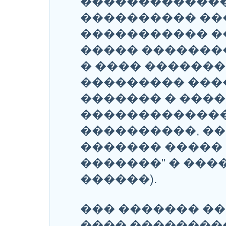
������������
���������� ��
����������� �
����� �������
� ���� �������
��������� ���
������� � ���
�������������
����������, �
������� ����� 
�������" � ��
������).
��� ������� �
���� ��������