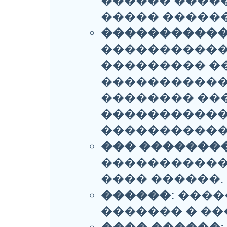
������ �����
����� ������ �
�����������
�����������
��������� �
�����������
�������� ��
�����������
�����������
��� �������
�����������
���� ������.
������:
����
������� � ��