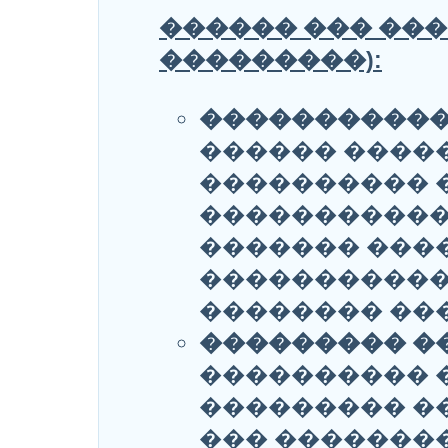
������ ��� ���
���������):
�����������
������ ����
���������� 
������������
������� ���
�����������
�������� ���
��������� �
���������� 
��������� �
��� ��������