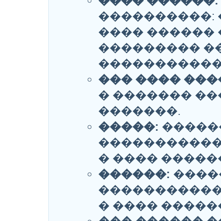
���� ������:
����������: 
���� ������ 
��������� �
�����������
��� ���� ���
� ������� �
�������.
�����:
�����
�����������
� ���� �����
������:
����
�����������
� ���� �����