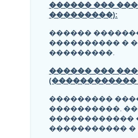
������ ��� ���
���������):
������ ������
���������� � �
���������.
������ ��� ��
(������������ 
��������� ���
����������. ��
������������ 
����������� � 