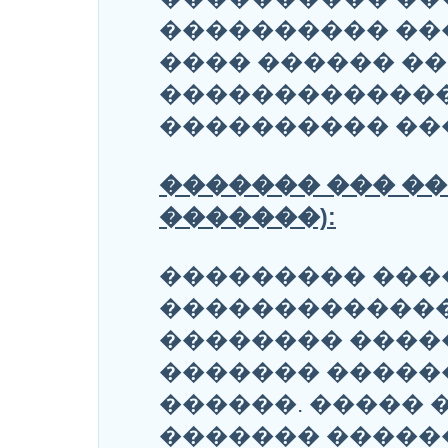
���������� ��
���� ������ �
�������������
���������� ��
������� ��� �
�������):
��������� ���
�������������
�������� ����
������� �����
������. ����� 
������� �����