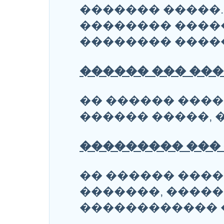
������� �����.
�������� ����
�������� ����
������ ��� ���
�� ������ ���
������ �����, 
��������� ��� 
�� ������ ���
�������, ����
������������ 