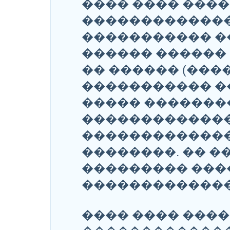
���� ���� ����
������������
����������� �
������ ������
�� ������ (���
����������� �
����� �������
�������������
�������������
��������. �� �
��������� ���
�������������
���� ���� ����