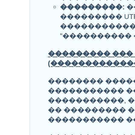
���������:
�
��������� UT
�����������
"���������� �
��������� ���
(������������
�������� ����
����������� 
�����������, 
�� ��������� 
����������� �