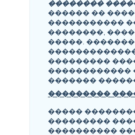
�������� ����
������ �� ����
����������� �
��������, ���
�����. ������
�������������
��������� ���
������������ 
������� ������
��������� ����
����� �������
��������� ���
���������� ��