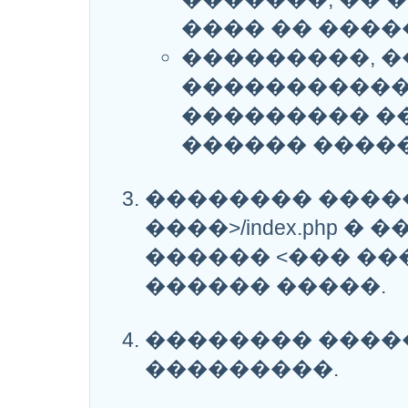
���� �� ����
���������, �
������������
��������� �
������ ����
�������� �������
����>/index.php 
������ <��� ��
������ �����.
�������� ����
���������.