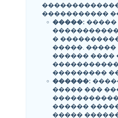
�������������
����������� �
�����:
����� 
�����������
� ���������
�����. �����
������ ���� 
�����������
��������� ��
������:
����
����� ��� ��
�����������
������ �����
����� �����