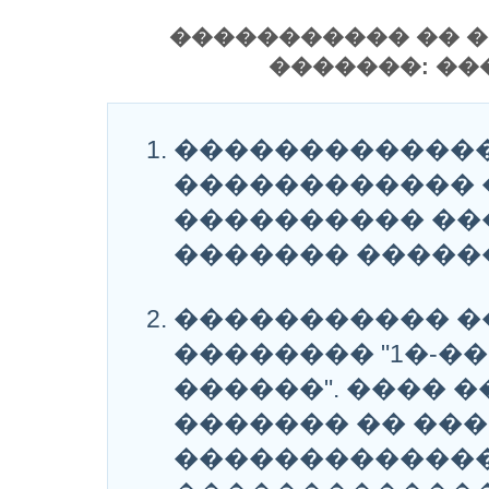
����������� �� �
�������: ��
�������������
������������ �
���������� ��
������� ������
����������� �
�������� "1�-�
������". ���� 
������� �� ��
�������������