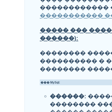
������������
����������� �
����� ��� ����
������):
�������� ����
���������� � �
�������� �����
��� MySql:
������:
�����
�������� ��