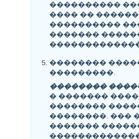
���������� ��
���� �� �����
���������� ��
������� �����
�������������
�������� ����
���������.
�������� ����
� ������� ����
�������� ����
��������. ��� 
������� �����
������������