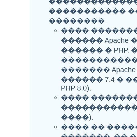
������������
����������� 
��������.
���� �������
������ Apache
������ � PHP
�����������
������� Apache
������ 7.4 �
PHP 8.0).
���� ������
����������� �
����).
���� �� ���
�������, �� 