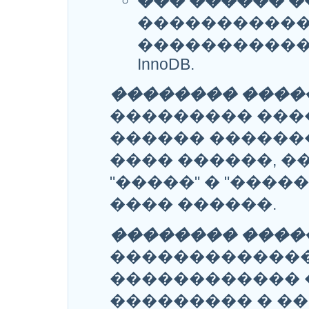
��� ������ �
�����������
�����������
InnoDB.
�������� ����
��������� ���
������ ������
���� ������, �
"�����" � "���
���� ������.
�������� ����
�������������
������������ 
��������� � ��