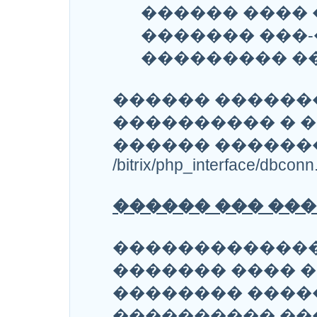
������ ����
������� ���-
��������� ��
������ ������
���������� � �
������ ������
/bitrix/php_interface/dbconn
������ ��� ��
�������������
������� ���� 
�������� ����
���������� ��