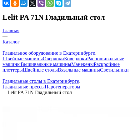
Lelit PA 71N Гладильный стол
Главная
—
Каталог
—
Гладильное оборудование в Екатеринбурге
Швейные машины
Оверлоки
Коверлоки
Распошивальные
машины
Вышивальные машины
Манекены
Раскройные
плоттеры
Швейные столы
Вязальные машины
Светильники
—
Гладильные столы в Екатеринбурге
Гладильные прессы
Парогенераторы
—
Lelit PA 71N Гладильный стол