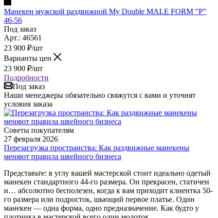
Манекен мужской раздвижной My Double MALE FORM "P"
46-56
Под заказ
Арт.: 46561
23 900
₽
/шт
Варианты цен
23 900
₽
/шт
Подробности
Под заказ
Наши менеджеры обязательно свяжутся с вами и уточнят
условия заказа
Советы покупателям
27 февраля 2026
Перезагрузка пространства: Как раздвижные манекены
меняют правила швейного бизнеса
Представьте: в углу вашей мастерской стоит идеально одетый
манекен стандартного 44-го размера. Он прекрасен, статичен
и… абсолютно бесполезен, когда к вам приходит клиентка 50-
го размера или подросток, шьющий первое платье. Один
манекен — одна форма, одно предназначение. Как будто у
плотника в мастерской всего один молоток.