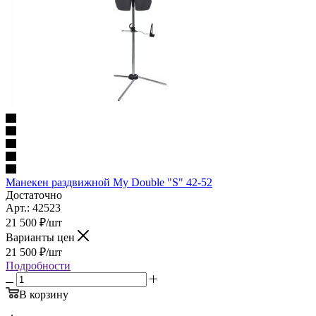
Манекен раздвижной My Double "S" 42-52
Достаточно
Арт.: 42523
21 500
₽
/шт
Варианты цен
21 500
₽
/шт
Подробности
В корзину