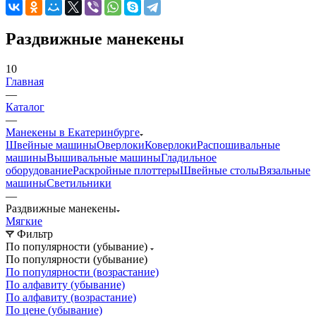
Раздвижные манекены
10
Главная
—
Каталог
—
Манекены в Екатеринбурге
Швейные машины
Оверлоки
Коверлоки
Распошивальные
машины
Вышивальные машины
Гладильное
оборудование
Раскройные плоттеры
Швейные столы
Вязальные
машины
Светильники
—
Раздвижные манекены
Мягкие
Фильтр
По популярности (убывание)
По популярности (убывание)
По популярности (возрастание)
По алфавиту (убывание)
По алфавиту (возрастание)
По цене (убывание)