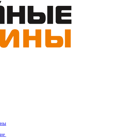
ины
ние