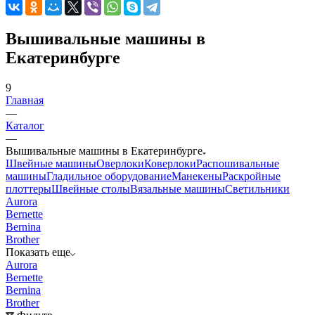
Вышивальные машины в
Екатеринбурге
9
Главная
—
Каталог
—
Вышивальные машины в Екатеринбурге
Швейные машины
Оверлоки
Коверлоки
Распошивальные
машины
Гладильное оборудование
Манекены
Раскройные
плоттеры
Швейные столы
Вязальные машины
Светильники
Aurora
Bernette
Bernina
Brother
Показать еще
Aurora
Bernette
Bernina
Brother