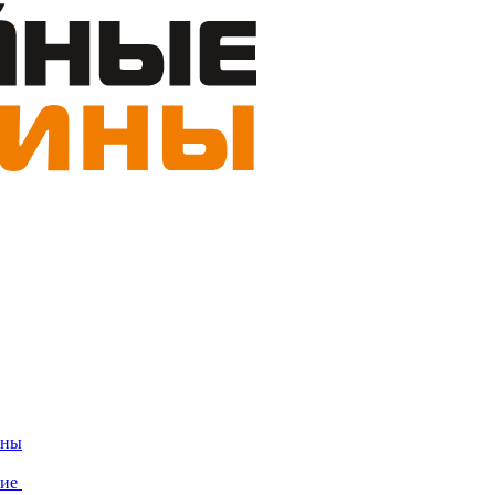
ины
ние