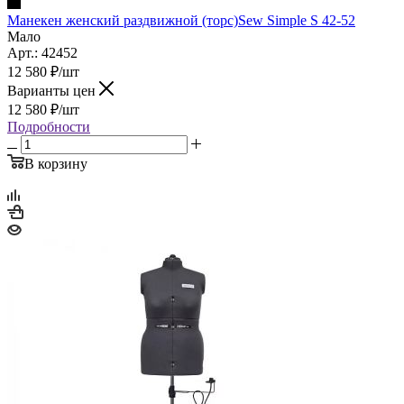
Манекен женский раздвижной (торс)Sew Simple S 42-52
Мало
Арт.: 42452
12 580
₽
/шт
Варианты цен
12 580
₽
/шт
Подробности
В корзину