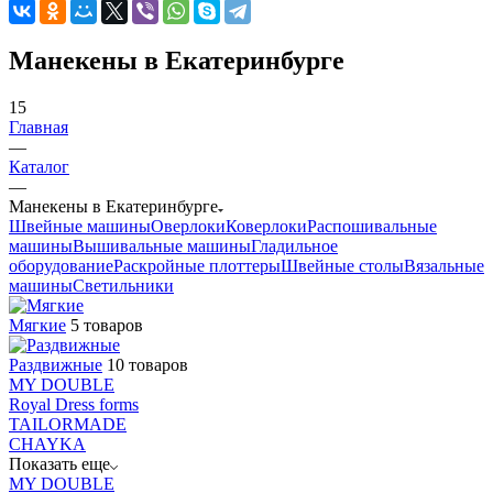
Манекены в Екатеринбурге
15
Главная
—
Каталог
—
Манекены в Екатеринбурге
Швейные машины
Оверлоки
Коверлоки
Распошивальные
машины
Вышивальные машины
Гладильное
оборудование
Раскройные плоттеры
Швейные столы
Вязальные
машины
Светильники
Мягкие
5 товаров
Раздвижные
10 товаров
MY DOUBLE
Royal Dress forms
TAILORMADE
CHAYKA
Показать еще
MY DOUBLE