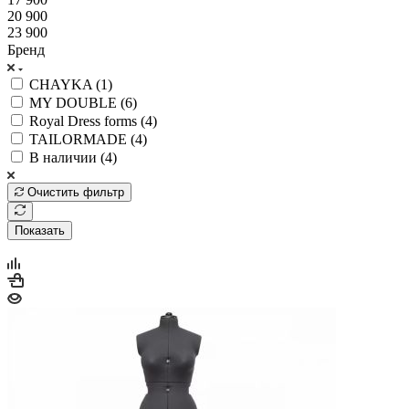
20 900
23 900
Бренд
CHAYKA (
1
)
MY DOUBLE (
6
)
Royal Dress forms (
4
)
TAILORMADE (
4
)
В наличии (
4
)
Очистить фильтр
Показать