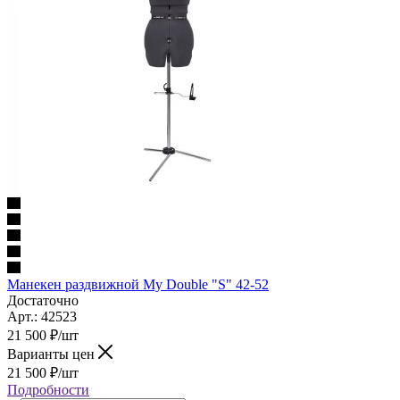
Манекен раздвижной My Double "S" 42-52
Достаточно
Арт.: 42523
21 500
₽
/шт
Варианты цен
21 500
₽
/шт
Подробности