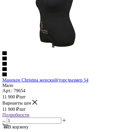
Манекен Christina женский(торс)размер 54
Мало
Арт.: 79654
11 900
₽
/шт
Варианты цен
11 900
₽
/шт
Подробности
В корзину