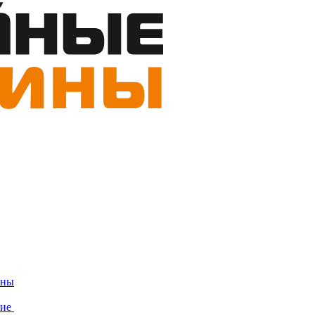
ины
ние