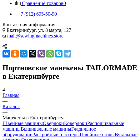
Сравнение товаров
0
+7 (912) 695-50-90
Контактная информация
Екатеринбург, ул. 8 марта, 127
mail@sewingmachines.store
Портновские манекены TAILORMADE
в Екатеринбурге
4
Главная
—
Каталог
—
Манекены в Екатеринбурге
Швейные машины
Оверлоки
Коверлоки
Распошивальные
машины
Вышивальные машины
Гладильное
оборудование
Раскройные плоттеры
Швейные столы
Вязальные