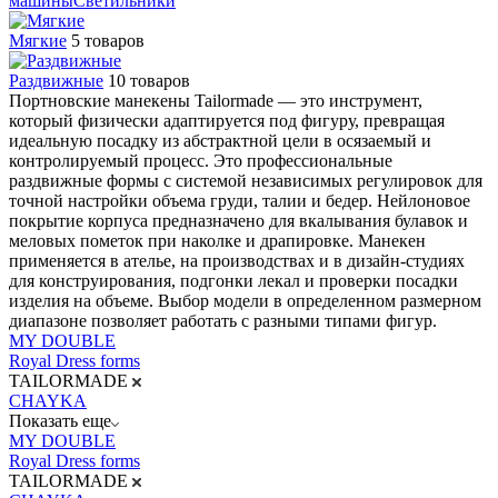
машины
Светильники
Мягкие
5 товаров
Раздвижные
10 товаров
Портновские манекены Tailormade — это инструмент,
который физически адаптируется под фигуру, превращая
идеальную посадку из абстрактной цели в осязаемый и
контролируемый процесс. Это профессиональные
раздвижные формы с системой независимых регулировок для
точной настройки объема груди, талии и бедер. Нейлоновое
покрытие корпуса предназначено для вкалывания булавок и
меловых пометок при наколке и драпировке. Манекен
применяется в ателье, на производствах и в дизайн-студиях
для конструирования, подгонки лекал и проверки посадки
изделия на объеме. Выбор модели в определенном размерном
диапазоне позволяет работать с разными типами фигур.
MY DOUBLE
Royal Dress forms
TAILORMADE
CHAYKA
Показать еще
MY DOUBLE
Royal Dress forms
TAILORMADE