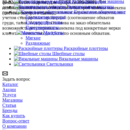
Распошивальные машины
88-92-100 для 44 размера по ГОСТ 31396-2009). Для
фиксацию без люфтов. Для профессионального
Вышивальные машины
домашнего пошива на себя допустимы манекены,
использования важна возможность быстрой замены манекена
Гладильное оборудование
приближенные к индивидуальным меркам пользователя, но с
(система быстрого съема).
Гладильные прессы
учетом стандартных пропорций (соотношение обхватов
Гладильные столы
груди, талии, бедер). Для пошива на заказ обязательна
Парогенераторы
возможность регулировки манекена под конкретные мерки
Манекены
клиента с точностью до 0,5 см по основным обхватам.
Мягкие
Раздвижные
Раскройные плоттеры
Швейные столы
Вязальные машины
Светильники
Задать вопрос
Каталог
Акции
Услуги
Магазины
Статьи
Бренды
Как купить
Вопрос-ответ
О компании