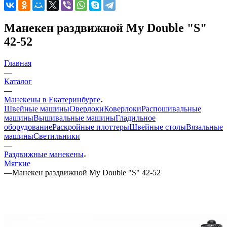
Манекен раздвижной My Double "S"
42-52
Главная
—
Каталог
—
Манекены в Екатеринбурге
Швейные машины
Оверлоки
Коверлоки
Распошивальные
машины
Вышивальные машины
Гладильное
оборудование
Раскройные плоттеры
Швейные столы
Вязальные
машины
Светильники
—
Раздвижные манекены
Мягкие
—
Манекен раздвижной My Double "S" 42-52