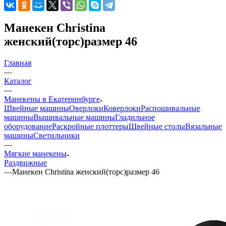
Манекен Christina
женский(торс)размер 46
Главная
—
Каталог
—
Манекены в Екатеринбурге
Швейные машины
Оверлоки
Коверлоки
Распошивальные
машины
Вышивальные машины
Гладильное
оборудование
Раскройные плоттеры
Швейные столы
Вязальные
машины
Светильники
—
Мягкие манекены
Раздвижные
—
Манекен Christina женский(торс)размер 46