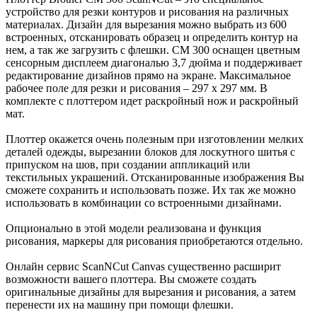
устройство для резки контуров и рисования на различных
материалах. Дизайн для вырезания можно выбрать из 600
встроенных, отсканировать образец и определить контур на
нем, а так же загрузить с флешки. CM 300 оснащен цветным
сенсорным дисплеем диагональю 3,7 дюйма и поддерживает
редактирование дизайнов прямо на экране. Максимальное
рабочее поле для резки и рисования – 297 x 297 мм. В
комплекте с плоттером идет раскройный нож и раскройный
мат.
Плоттер окажется очень полезным при изготовлении мелких
деталей одежды, вырезании блоков для лоскутного шитья с
припуском на шов, при создании аппликаций или
текстильных украшений. Отсканированные изображения Вы
сможете сохранить и использовать позже. Их так же можно
использовать в комбинации со встроенными дизайнами.
Опционально в этой модели реализована и функция
рисования, маркеры для рисования приобретаются отдельно.
Онлайн сервис ScanNCut Canvas существенно расширит
возможности вашего плоттера. Вы сможете создать
оригинальные дизайны для вырезания и рисования, а затем
перенести их на машину при помощи флешки.