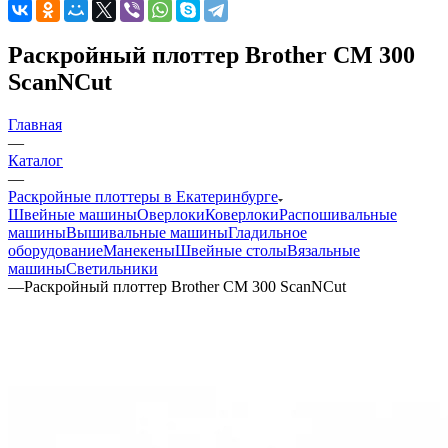
Раскройный плоттер Brother CM 300
ScanNCut
Главная
—
Каталог
—
Раскройные плоттеры в Екатеринбурге
Швейные машины
Оверлоки
Коверлоки
Распошивальные
машины
Вышивальные машины
Гладильное
оборудование
Манекены
Швейные столы
Вязальные
машины
Светильники
—
Раскройный плоттер Brother CM 300 ScanNCut