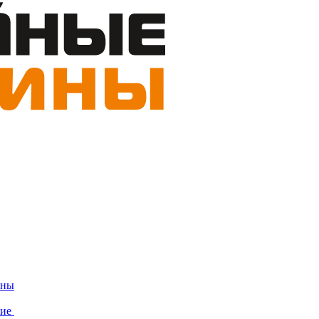
ины
ние