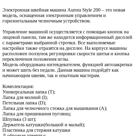
Электронная швейная машина Aurora Style 200 – это новая
модель, оснащенная электронным управлением и
горизонтальным челночным устройством.
Управление машиной осуществляется с помощью кнопок на
лицевой панели, там же находится информационный дисплей
с параметрами выбранной строчки. Все выполняемые
настройки также отразятся на дисплее. На корпусе машины
расположен ползунок регулировки скорости шитья и кнопка
переключения положения иглы.
Модель оборудована нитевдевателем, функцией автозакрепки
и может шить без педали. Данная машина подойдёт как
начинающим швеям, так и опытным мастерам.
Комплектация:
Универсальная лапка (T);
Лапка для молний (I);
Петельная лапка (D);
Лапка для челночного стежка для вышивания (A);
Лапка для пришивания пуговиц;
Шпулька (3 шт);
Держатель катушки(большой и малый);
Пластинка для стержня катушки
Л-образная отвертка;