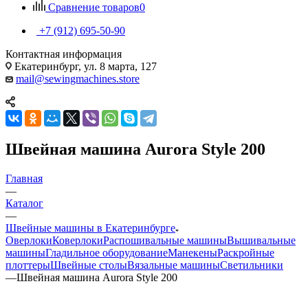
Сравнение товаров
0
+7 (912) 695-50-90
Контактная информация
Екатеринбург, ул. 8 марта, 127
mail@sewingmachines.store
Швейная машина Aurora Style 200
Главная
—
Каталог
—
Швейные машины в Екатеринбурге
Оверлоки
Коверлоки
Распошивальные машины
Вышивальные
машины
Гладильное оборудование
Манекены
Раскройные
плоттеры
Швейные столы
Вязальные машины
Светильники
—
Швейная машина Aurora Style 200