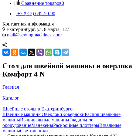
Сравнение товаров
0
+7 (912) 695-50-90
Контактная информация
Екатеринбург, ул. 8 марта, 127
mail@sewingmachines.store
Стол для швейной машины и оверлока
Комфорт 4 N
Главная
—
Каталог
—
Швейные столы в Екатеринбурге
Швейные машины
Оверлоки
Коверлоки
Распошивальные
машины
Вышивальные машины
Гладильное
оборудование
Манекены
Раскройные плоттеры
Вязальные
машины
Светильники