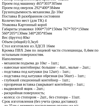
Проем под машинку 465*303*305мм
Проем под оверлок 292*400*384мм
Грузоподъемность механизма До 10кг
Поставка В разобранном состоянии
Количество мест (для ТК) 4
Упаковка Картонный короб
Габариты упаковки 1060*710*150мм 767*705*150мм
560*205*130мм 340*285*85мм
Вес (брутто) 80кг
Объем (общий) 0,3куб
Стол изготовлен из ЛДСП 16мм
Кромка ПВХ 2мм по лицевой части столешницы, 0,4мм по
остальным поверхностям.
Наполнение:
- механизм подъема до 10кг – 1шт.;
- навесные контейнеры: большие – 4шт., малые – 2шт.;
- подставка под катушки (на 12шт) – 1шт.;
- подставка под катушки обрезная (на 56шт) – 1шт.;
- глубокий секционный контейнер – 1шт.;
- прозрачная вставка (закрывает контейнер) – 1шт.;
- выдвижной ящик – 2шт.;
- раскройная поверхность;
- колеса: со стопором – 2шт., без стопора – 11шт.
Срок изготовления (без учета срока доставки):
- до 35дн с момента поступления оплаты на р/с