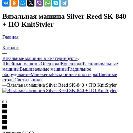
Вязальная машина Silver Reed SK-840
+ ПО KnitStyler
Главная
—
Каталог
—
Вязальные машины в Екатеринбурге
Швейные машины
Оверлоки
Коверлоки
Распошивальные
машины
Вышивальные машины
Гладильное
оборудование
Манекены
Раскройные плоттеры
Швейные
столы
Светильники
—
Вязальная машина Silver Reed SK-840 + ПО KnitStyler