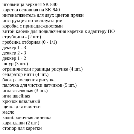
игольница верхняя SK 840
каретка основная на SK 840
нитенатяжитель для двух цветов пряжи
инструкция по эксплуатации
коробка с принадлежностями
витой кабель для подключения каретки к адаптеру ПО
струбцина - (2 шт.)
гребенка отборная (0 - 1/1)
деккер 1 - 3
деккер 2 - 3
деккер 1 - 2
шнур (3 шт.)
ограничители границы рисунка (4 шт.)
сепаратор нити (4 шт.)
блок размещения рисунка
палочка для чистки датчиков (5 шт.)
игла язычковая (3 шт.)
игла швейная
крючок вязальный
щетка для очистки
масло
калибровочная линейка
карандаши (2 шт.)
стопор для каретки