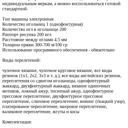
индивидуальным меркам, а можно воспользоваться готовой
стандартной.
Тип машины электронная
Количество игольниц 1 (однофонтурная)
Количество игл в игольнице 200
Раппорт рисунка 200 игл
Расстояние между иглами 4.5 мм
Толщина пряжи 300-700 м/100 гр
Использование программного обеспечения - обязательно
Виды перелетений:
чулочное вязание, чулочное круговое вязание, все виды
резинок (1х1, 2х2, 3х3 и т. д.), все виды английских резинок,
переплетения со сдвигом игольницы, однофонтурный
жаккард, двухфонтурный жаккард, вязание одиночных
мотивов, ложный ажур, тисненый ажур, однофонтурное
прессовое переплетение, двухфонтурное прессовое
переплетение, слиповое переплетение, вивинг (ткацкий узор),
платированое переплетение, махровое переплетение,
валиковое переплетение, жгуты и косы
Комплектация: