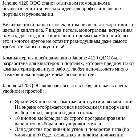
Janome 4120 QDC станет отличным помощником в
осуществлении творческих идей для профессиональных
портных и рукодельниц.
Великолепный набор строчек, в том числе для декоративного
шитья и квилтинга, 7 видов петель, монограммы, встроенная
память, для создания своих неповторимых комбинаций, всё
это и многое другое не оставит равнодушным даже самого
требовательного покупателя!
Компьютерная швейная машина Janome 4120 QDC была
разработана для квилтеров и портных, которые предпочитают
компьютеризированную работу, любят использовать много
стежков и экономящих время особенностей.
Janome 4120 QDC включает все это в себя, оставаясь очень
удобной и простой:
Яркий ЖК дисплей - быстрая и интуитивная навигация.
На экране отображается вся необходимая информация:
выбор лапки, ширина и длина стежка.
10 кнопок выбора: для быстрого программирования
вариантов выбора и регулировки стежка.
Для удобства прошивания углов и поворотов игла (по
умолчанию) будет оставаться в нижнем положении.