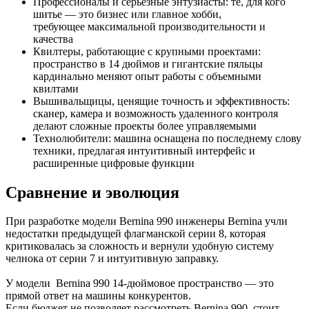
Профессионалы и серьезные энтузиасты: те, для кого
шитье — это бизнес или главное хобби,
требующее максимальной производительности и
качества
Квилтеры, работающие с крупными проектами:
пространство в 14 дюймов и гигантские пяльцы
кардинально меняют опыт работы с объемными
квилтами
Вышивальщицы, ценящие точность и эффективность:
сканер, камера и возможность удаленного контроля
делают сложные проекты более управляемыми
Технолюбители: машина оснащена по последнему слову
техники, предлагая интуитивный интерфейс и
расширенные цифровые функции
Сравнение и эволюция
При разработке модели Bernina 990 инженеры Bernina учли
недостатки предыдущей флагманской серии 8, которая
критиковалась за сложность и вернули удобную систему
челнока от серии 7 и интуитивную заправку.
У модели Bernina 990 14-дюймовое пространство — это
прямой ответ на машины конкурентов.
Если бюджет не позволяет рассмотреть Bernina 990, стоит