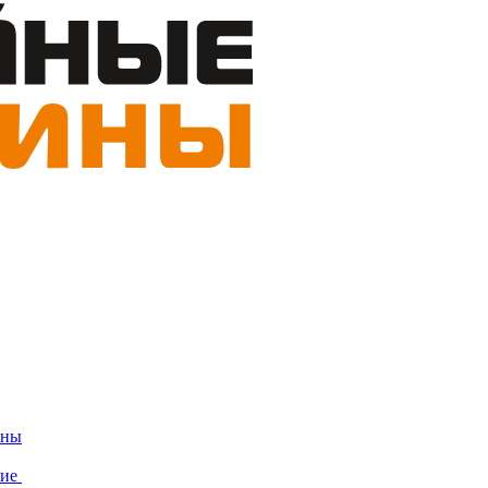
ины
ние