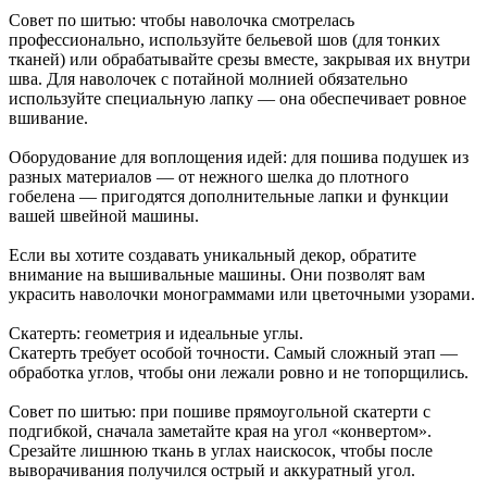
Совет по шитью: чтобы наволочка смотрелась
профессионально, используйте бельевой шов (для тонких
тканей) или обрабатывайте срезы вместе, закрывая их внутри
шва. Для наволочек с потайной молнией обязательно
используйте специальную лапку — она обеспечивает ровное
вшивание.
Оборудование для воплощения идей: для пошива подушек из
разных материалов — от нежного шелка до плотного
гобелена — пригодятся дополнительные лапки и функции
вашей швейной машины.
Если вы хотите создавать уникальный декор, обратите
внимание на вышивальные машины. Они позволят вам
украсить наволочки монограммами или цветочными узорами.
Скатерть: геометрия и идеальные углы.
Скатерть требует особой точности. Самый сложный этап —
обработка углов, чтобы они лежали ровно и не топорщились.
Совет по шитью: при пошиве прямоугольной скатерти с
подгибкой, сначала заметайте края на угол «конвертом».
Срезайте лишнюю ткань в углах наискосок, чтобы после
выворачивания получился острый и аккуратный угол.