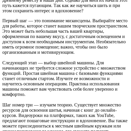
древнему ремеслу в наши дни. Однако для многих начать этот
путь кажется пугающим. Так как же научиться шить и при
этом сохранить интерес и вдохновение?
Первый шаг — это понимание мизансцены. Выбирайте место
для работы, которое станет вашим творческим пространством.
Это может быть небольшая часть вашей квартиры,
оформленная по вашему вкусу, с достаточным освещением и
доступом к всем необходимым инструментам. Необязательно
иметь огромное помещение; важно, чтобы оно было
организованным и мотивирующим.
Следующий этап — выбор швейной машины. Для
начинающих не требуется сложное устройство с множеством
функций. Простая швейная машина с базовыми функциями
станет отличным стартом. Изучите ее возможности и
научитесь основным операциям. Практика использования
машины поможет вам чувствовать себя более уверенно и
комфортно.
Шаг номер три — изучаем теорию. Существует множество
ресурсов для освоения шитья, начиная с книг до онлайн-
курсов. Видеоуроки на платформах, таких как YouTube,
предлагают пошаговые инструкции и вдохновение. Вы также
можете присоединиться к местным швейным кружкам или