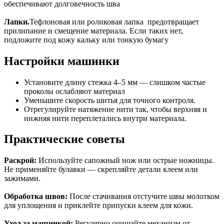
обеспечивают долговечность шва
Лапки.
Тефлоновая или роликовая лапка предотвращает
прилипание и смещение материала. Если таких нет,
подложите под кожу кальку или тонкую бумагу
Настройки машинки
Установите длину стежка 4–5 мм — слишком частые
проколы ослабляют материал
Уменьшите скорость шитья для точного контроля.
Отрегулируйте натяжение нити так, чтобы верхняя и
нижняя нити переплетались внутри материала.
Практические советы
Раскрой:
Используйте сапожный нож или острые ножницы.
Не применяйте булавки — скрепляйте детали клеем или
зажимами.
Обработка швов:
После стачивания отстучите швы молотком
для уплощения и приклейте припуски клеем для кожи.
Уход за машинкой:
Регулярно очищайте механизм от