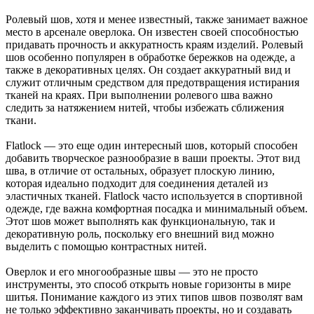
Ролевый шов, хотя и менее известный, также занимает важное
место в арсенале оверлока. Он известен своей способностью
придавать прочность и аккуратность краям изделий. Ролевый
шов особенно популярен в обработке бережков на одежде, а
также в декоративных целях. Он создает аккуратный вид и
служит отличным средством для предотвращения истирания
тканей на краях. При выполнении ролевого шва важно
следить за натяжением нитей, чтобы избежать сближения
ткани.
Flatlock — это еще один интересный шов, который способен
добавить творческое разнообразие в ваши проекты. Этот вид
шва, в отличие от остальных, образует плоскую линию,
которая идеально подходит для соединения деталей из
эластичных тканей. Flatlock часто используется в спортивной
одежде, где важна комфортная посадка и минимальный объем.
Этот шов может выполнять как функциональную, так и
декоративную роль, поскольку его внешний вид можно
выделить с помощью контрастных нитей.
Оверлок и его многообразные швы — это не просто
инструменты, это способ открыть новые горизонты в мире
шитья. Понимание каждого из этих типов швов позволят вам
не только эффективно заканчивать проекты, но и создавать