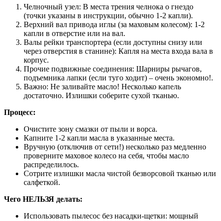
Челночный узел: В места трения челнока о гнездо
(точки указаны в инструкции, обычно 1-2 капли).
Верхний вал привода иглы (за маховым колесом): 1-2
капли в отверстие или на вал.
Валы рейки транспортера (если доступны снизу или
через отверстия в станине): Капля на места входа вала в
корпус.
Прочие подвижные соединения: Шарниры рычагов,
подъемника лапки (если туго ходит) – очень экономно!.
Важно: Не заливайте масло! Несколько капель
достаточно. Излишки соберите сухой тканью.
Процесс:
Очистите зону смазки от пыли и ворса.
Капните 1-2 капли масла в указанные места.
Вручную (отключив от сети!) несколько раз медленно
проверните маховое колесо на себя, чтобы масло
распределилось.
Сотрите излишки масла чистой безворсовой тканью или
салфеткой.
Чего НЕЛЬЗЯ делать:
Использовать пылесос без насадки-щетки: мощный