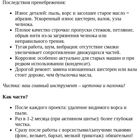
Последствия пренебрежения:
Износ деталей: пыль, ворс и засохшее старое масло =
абразив. Ускоренный износ шестерен, валов, узла
челнока.
Плохое качество строчки: пропуски стежков, петляние,
обрыв нити из-за загрязнения челнока или
неправильного трения.
Тугая работа, шум, вибрация: отсутствие смазки
увеличивает сопротивление движущихся частей.
Коррозия: особенно актуально для старых машин и при
редком использовании (конденсат).
Дорогой ремонт: замена изношенных шестерен или вала
стоит дороже, чем бутылочка масла.
Чистка: ваш главный инструмент – щеточка и палочки!
Как часто?
После каждого проекта: удаление видимого ворса и
пыли.
Раз в 1-2 месяца (при активном шитье): более глубокая
чистка.
Сразу после работы с ворсистыми/сыпучими тканями
(флис, вельвет, бархат, мелкий трикотаж): обязательно!