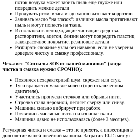
поток воздуха может забить пыль еще глубже или
повредить мелкие детали.
Продувать ртом: влага из дыхания вызывает коррозию.
Заливать масло "на глазок": излишки масла притягивают
пыль и могут попасть на ткань.
Использовать неподходящие чистящие средства:
растворители, ацетон, бензин могут повредить пластик,
лакокрасочное покрытие, резиновые детали.
Разбирать сложные узлы без навыков: если не уверены –
доверьте чистку и смазку профессионалу.
Чек-лист "Сигналы SOS от вашей машинки" (когда
чистка и смазка нужны СРОЧНО):
Появился нехарактерный шум, скрежет или стук.
Туго вращается маховое колесо (при отключенном
двигателе).
Участились пропуски стежков или обрывы нити.
Строчка стала неровной, петляет сверху или снизу.
Машинка сильно вибрирует при работе.
Появились масляные пятна на изнанке ткани.
Машинка давно не использовалась (более 3 месяцев).
Регулярная чистка и смазка – это не прихоть, а инвестиция в
долголетие вашей швейной машины. Затратив 10-15 минут