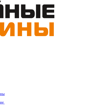
ины
ние