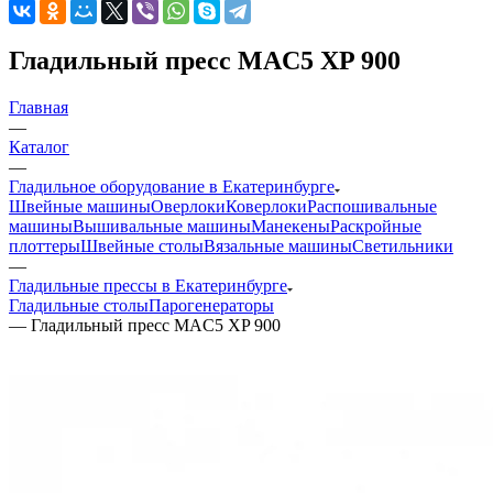
Гладильный пресс MAC5 XP 900
Главная
—
Каталог
—
Гладильное оборудование в Екатеринбурге
Швейные машины
Оверлоки
Коверлоки
Распошивальные
машины
Вышивальные машины
Манекены
Раскройные
плоттеры
Швейные столы
Вязальные машины
Светильники
—
Гладильные прессы в Екатеринбурге
Гладильные столы
Парогенераторы
—
Гладильный пресс MAC5 XP 900