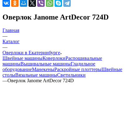
Оверлок Janome ArtDecor 724D
Главная
—
Каталог
—
Оверлоки в Екатеринбурге
Швейные машины
Коверлоки
Распошивальные
машины
Вышивальные машины
Гладильное
оборудование
Манекены
Раскройные плоттеры
Швейные
столы
Вязальные машины
Светильники
—
Оверлок Janome ArtDecor 724D