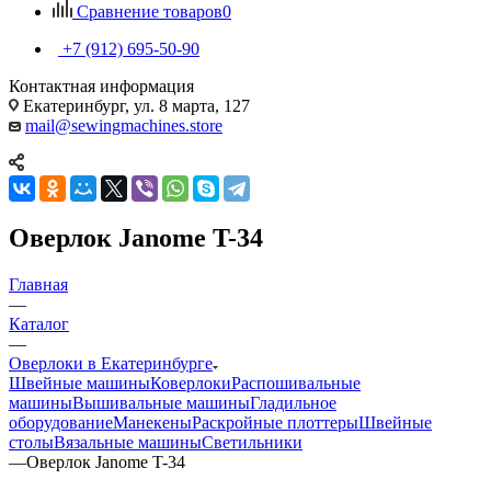
Сравнение товаров
0
+7 (912) 695-50-90
Контактная информация
Екатеринбург, ул. 8 марта, 127
mail@sewingmachines.store
Оверлок Janome T-34
Главная
—
Каталог
—
Оверлоки в Екатеринбурге
Швейные машины
Коверлоки
Распошивальные
машины
Вышивальные машины
Гладильное
оборудование
Манекены
Раскройные плоттеры
Швейные
столы
Вязальные машины
Светильники
—
Оверлок Janome T-34