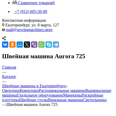
Сравнение товаров
0
+7 (912) 695-50-90
Контактная информация
Екатеринбург, ул. 8 марта, 127
mail@sewingmachines.store
Швейная машина Aurora 725
Главная
—
Каталог
—
Швейные машины в Екатеринбурге
Оверлоки
Коверлоки
Распошивальные машины
Вышивальные
машины
Гладильное оборудование
Манекены
Раскройные
плоттеры
Швейные столы
Вязальные машины
Светильники
—
Швейная машина Aurora 725