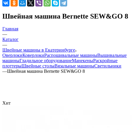
Швейная машина Bernette SEW&GO 8
Главная
—
Каталог
—
Швейные машины в Екатеринбурге
Оверлоки
Коверлоки
Распошивальные машины
Вышивальные
машины
Гладильное оборудование
Манекены
Раскройные
плоттеры
Швейные столы
Вязальные машины
Светильники
—
Швейная машина Bernette SEW&GO 8
Хит