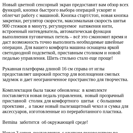
Новый цветной сенсорный экран предоставит вам обзор всех
функций, кнопки быстрого выбора операций ускорят и
облегчат работу с машиной. Кнопка старт/стоп, новая кнопка
закрепки, регулятор скорости, максимальная скорость шитья
900 стежков в минуту, регулируемое натяжения нити,
встроенный нитевдеватель, автоматическая функция
выполнения пуговичных петель – всё это сэкономит время и
даст возможность точно выполнить необходимые швейные
операции. Для вашего комфорта машина оснащена яркой
светодиодной подсветкой, приставным столиком и новой
педалью управления. Шить стильно стало еще проще!
Рукавная платформа длиной 16 см справа от иглы
предоставляет широкий простор для воплощения смелых
задумок и дает неограниченное пространство для творчества.
Комплектация была также обновлена: в комплекте
поставляется новая педаль управления, новый прозрачный
приставной столик для комфортного шитья с большими
проектами , а также новый пылезащитный чехол и сумка для
аксессуаров, изготовленные из переработанного пластика.
Bernina заботится об окружающей среде!
Новая 3 серия поставляется с кратким руководством по