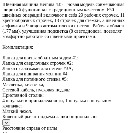
Швейная машина Bernina 435 – новая модель совмещающая
широкий функционал с традиционным качеством. 650
швейных операций включают в себя 29 рабочих строчек, 11
крестообразных строчек, 13 строчек для стежки, 3 швейных
алфавита и 9 видов автоматических петель. Рабочая область
(177 мм), улучшенная подсветка (8 светодиодов), позволят
комфортно работать со швейными проектами.
Комплектация:
Лапка для шитья обратным ходом #1;
Лапка для оверлочных строчек #2;
Лапка с салазками для петель #3A;
Лапка для вшивания молнии #4;
Лапка для потайного стежка #5;
Масленка, кисточка;
Сетевой кабель, пусковая педаль;
Приставной столик;
4 шпульки в принадлежности, 1 шпулька в шпульном
колпачке;
Мягкий чехол.
Коленный рычаг подъема лапки опционально
Расстояние справа от иглы