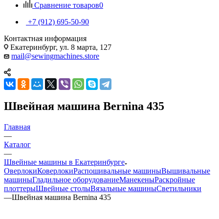
Сравнение товаров
0
+7 (912) 695-50-90
Контактная информация
Екатеринбург, ул. 8 марта, 127
mail@sewingmachines.store
Швейная машина Bernina 435
Главная
—
Каталог
—
Швейные машины в Екатеринбурге
Оверлоки
Коверлоки
Распошивальные машины
Вышивальные
машины
Гладильное оборудование
Манекены
Раскройные
плоттеры
Швейные столы
Вязальные машины
Светильники
—
Швейная машина Bernina 435