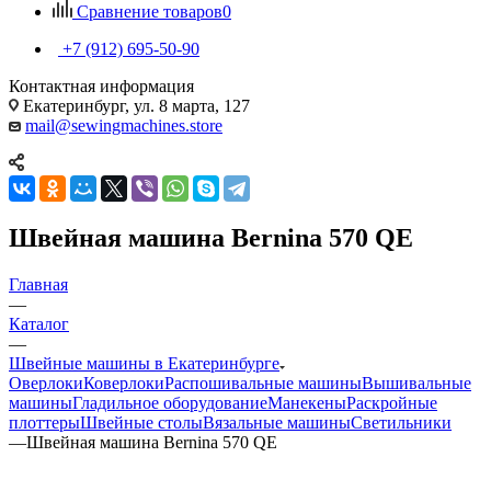
Сравнение товаров
0
+7 (912) 695-50-90
Контактная информация
Екатеринбург, ул. 8 марта, 127
mail@sewingmachines.store
Швейная машина Bernina 570 QE
Главная
—
Каталог
—
Швейные машины в Екатеринбурге
Оверлоки
Коверлоки
Распошивальные машины
Вышивальные
машины
Гладильное оборудование
Манекены
Раскройные
плоттеры
Швейные столы
Вязальные машины
Светильники
—
Швейная машина Bernina 570 QE