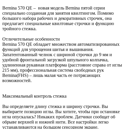
Bernina 570 QE – новая модель Bernina пятой серии
специально созданная для занятия квилтингом. Помимо
большого набора рабочих и декоративных строчек, она
предлагает специальные квилтовые строчки и функцию
тройного стежка.
Отличительные особенности
Bernina 570 QE обладает множеством автоматизированных
функций для упрощения шитья и вышивания.
Запатентованный челнок с шириной строчки до 9 мм и
удобной фронтальной загрузкой шпульного колпачка,
удлиненная рукавная платформа (расстояние справа от иглы
215 мм), профессиональная система свободных рук
Bernina(FHS) – лишь малая часть ее потрясающих
возможностей.
Максимальный контроль стежка
Вы определяете длину стежка и ширину строчки. Вы
выбираете позицию иглы. Вы хотите, чтобы при остановке
игла опускалась? Никаких проблем. Датчики сообщат об
обрыве верхней и нижней нити. Все настройки легко
устанавливаются на большом сенсорном экране.