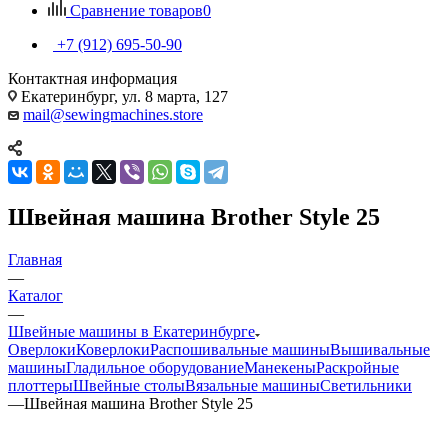
Сравнение товаров
0
+7 (912) 695-50-90
Контактная информация
Екатеринбург, ул. 8 марта, 127
mail@sewingmachines.store
Швейная машина Brother Style 25
Главная
—
Каталог
—
Швейные машины в Екатеринбурге
Оверлоки
Коверлоки
Распошивальные машины
Вышивальные
машины
Гладильное оборудование
Манекены
Раскройные
плоттеры
Швейные столы
Вязальные машины
Светильники
—
Швейная машина Brother Style 25