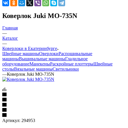
Коверлок Juki MO-735N
Главная
—
Каталог
—
Коверлоки в Екатеринбурге
Швейные машины
Оверлоки
Распошивальные
машины
Вышивальные машины
Гладильное
оборудование
Манекены
Раскройные плоттеры
Швейные
столы
Вязальные машины
Светильники
—
Коверлок Juki MO-735N
Артикул:
294953