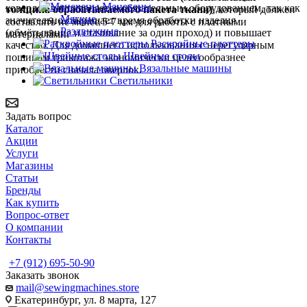
Манекены
коверлок часто является обязательным оборудованием, так как
толщина обрабатываемого пакета ткани)
, который должен
Мягкие
значительно сокращает время обработки изделия
составлять не менее 5-7 мм для работы с плотными
Раздвижные
(обмётывание и стачивание за один проход) и повышает
материалами.
Раскройные плоттеры
качество. Для домашнего использования с нерегулярным
Швейные столы
пошивом трикотажа экономически целесообразнее
Вязальные машины
приобрести сначала оверлок.
Светильники
Задать вопрос
Каталог
Акции
Услуги
Магазины
Статьи
Бренды
Как купить
Вопрос-ответ
О компании
Контакты
+7 (912) 695-50-90
Заказать звонок
mail@sewingmachines.store
Екатеринбург, ул. 8 марта, 127