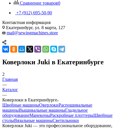
Сравнение товаров
0
+7 (912) 695-50-90
Контактная информация
Екатеринбург, ул. 8 марта, 127
mail@sewingmachines.store
Коверлоки Juki в Екатеринбурге
2
Главная
—
Каталог
—
Коверлоки в Екатеринбурге
Швейные машины
Оверлоки
Распошивальные
машины
Вышивальные машины
Гладильное
оборудование
Манекены
Раскройные плоттеры
Швейные
столы
Вязальные машины
Светильники
Коверлоки Juki — это профессиональное оборудование,