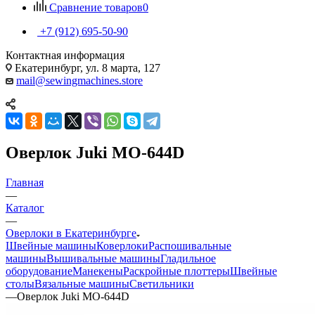
Сравнение товаров
0
+7 (912) 695-50-90
Контактная информация
Екатеринбург, ул. 8 марта, 127
mail@sewingmachines.store
Оверлок Juki MO-644D
Главная
—
Каталог
—
Оверлоки в Екатеринбурге
Швейные машины
Коверлоки
Распошивальные
машины
Вышивальные машины
Гладильное
оборудование
Манекены
Раскройные плоттеры
Швейные
столы
Вязальные машины
Светильники
—
Оверлок Juki MO-644D