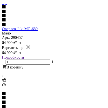
Оверлок Juki MO-680
Мало
Арт.: 290457
64 900
₽
/шт
Варианты цен
64 900
₽
/шт
Подробности
В корзину