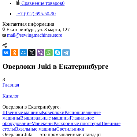
Сравнение товаров
0
+7 (912) 695-50-90
Контактная информация
Екатеринбург, ул. 8 марта, 127
mail@sewingmachines.store
Оверлоки Juki в Екатеринбурге
8
Главная
—
Каталог
—
Оверлоки в Екатеринбурге
Швейные машины
Коверлоки
Распошивальные
машины
Вышивальные машины
Гладильное
оборудование
Манекены
Раскройные плоттеры
Швейные
столы
Вязальные машины
Светильники
Оверлоки Juki — это промышленный стандарт