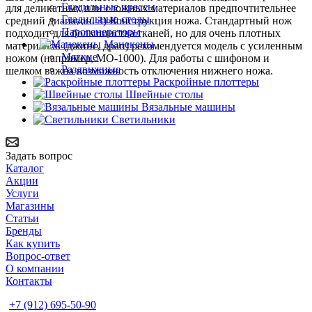
Гладильные прессы
для деликатных или сложных материалов предпочтительнее
Гладильные столы
средний диапазон. 3) Конструкция ножа. Стандартный нож
Парогенераторы
подходит для большинства тканей, но для очень плотных
Манекены
материалов (джинс, драп) рекомендуется модель с усиленным
Мягкие
ножом (например, MO-1000). Для работы с шифоном и
Раздвижные
шелком важна возможность отключения нижнего ножа.
Раскройные плоттеры
Швейные столы
Вязальные машины
Светильники
Задать вопрос
Каталог
Акции
Услуги
Магазины
Статьи
Бренды
Как купить
Вопрос-ответ
О компании
Контакты
+7 (912) 695-50-90