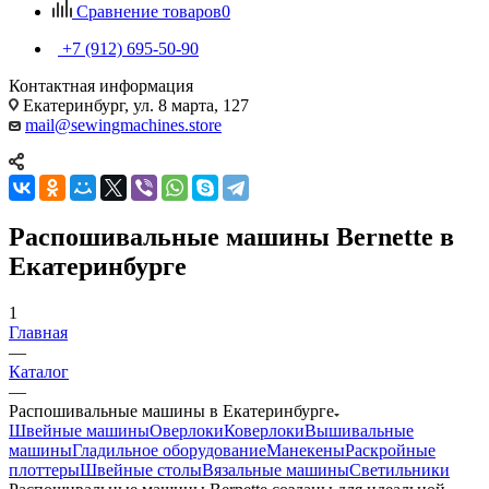
Сравнение товаров
0
+7 (912) 695-50-90
Контактная информация
Екатеринбург, ул. 8 марта, 127
mail@sewingmachines.store
Распошивальные машины Bernette в
Екатеринбурге
1
Главная
—
Каталог
—
Распошивальные машины в Екатеринбурге
Швейные машины
Оверлоки
Коверлоки
Вышивальные
машины
Гладильное оборудование
Манекены
Раскройные
плоттеры
Швейные столы
Вязальные машины
Светильники