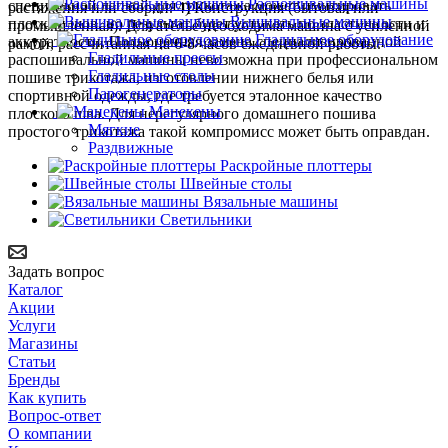
Распошивальные машины
специальной лапкой для трикотажа может имитировать
растяжения или сборки. 4) Конструкция (бытовая или
Вышивальные машины
плоский шов, но результат будет уступать по эластичности и
промышленная). Для ателье необходима машина с усиленной
Гладильное оборудование
аккуратности. Полноценная замена специализированной
рамой, рассчитанная на 6-8 часов ежедневной работы.
Гладильные прессы
распошивальной машины невозможна при профессиональном
Гладильные столы
пошиве трикотажа, изготовлении нижнего белья или
Парогенераторы
спортивной одежды, где требуется эталонное качество
Манекены
плоского шва. Для нерегулярного домашнего пошива
Мягкие
простого трикотажа такой компромисс может быть оправдан.
Раздвижные
Раскройные плоттеры
Швейные столы
Вязальные машины
Светильники
Задать вопрос
Каталог
Акции
Услуги
Магазины
Статьи
Бренды
Как купить
Вопрос-ответ
О компании