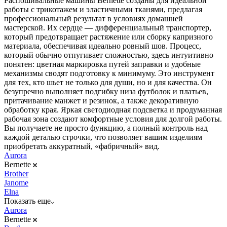
Распошивальные машины Bernette созданы для идеальной
работы с трикотажем и эластичными тканями, предлагая
профессиональный результат в условиях домашней
мастерской. Их сердце — дифференциальный транспортер,
который предотвращает растяжение или сборку капризного
материала, обеспечивая идеально ровный шов. Процесс,
который обычно отпугивает сложностью, здесь интуитивно
понятен: цветная маркировка путей заправки и удобные
механизмы сводят подготовку к минимуму. Это инструмент
для тех, кто шьет не только для души, но и для качества. Он
безупречно выполняет подгибку низа футболок и платьев,
притачивание манжет и резинок, а также декоративную
обработку края. Яркая светодиодная подсветка и продуманная
рабочая зона создают комфортные условия для долгой работы.
Вы получаете не просто функцию, а полный контроль над
каждой деталью строчки, что позволяет вашим изделиям
приобретать аккуратный, «фабричный» вид.
Aurora
Bernette
Brother
Janome
Elna
Показать еще
Aurora
Bernette