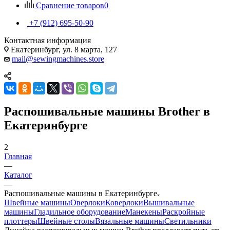
Сравнение товаров
0
+7 (912) 695-50-90
Контактная информация
Екатеринбург, ул. 8 марта, 127
mail@sewingmachines.store
Распошивальные машины Brother в
Екатеринбурге
2
Главная
—
Каталог
—
Распошивальные машины в Екатеринбурге
Швейные машины
Оверлоки
Коверлоки
Вышивальные
машины
Гладильное оборудование
Манекены
Раскройные
плоттеры
Швейные столы
Вязальные машины
Светильники