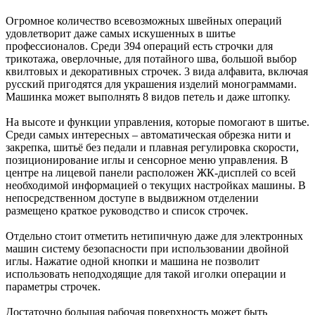
Огромное количество всевозможных швейных операций
удовлетворит даже самых искушенных в шитье
профессионалов. Среди 394 операций есть строчки для
трикотажа, оверлочные, для потайного шва, большой выбор
квилтовых и декоративных строчек. 3 вида алфавита, включая
русский пригодятся для украшения изделий монограммами.
Машинка может выполнять 8 видов петель и даже штопку.
На высоте и функции управления, которые помогают в шитье.
Среди самых интересных – автоматическая обрезка нити и
закрепка, шитьё без педали и плавная регулировка скорости,
позиционирование иглы и сенсорное меню управления. В
центре на лицевой панели расположен ЖК-дисплей со всей
необходимой информацией о текущих настройках машины. В
непосредственном доступе в выдвижном отделении
размещено краткое руководство и список строчек.
Отдельно стоит отметить нетипичную даже для электронных
машин систему безопасности при использовании двойной
иглы. Нажатие одной кнопки и машина не позволит
использовать неподходящие для такой иголки операции и
параметры строчек.
Достаточно большая рабочая поверхность может быть