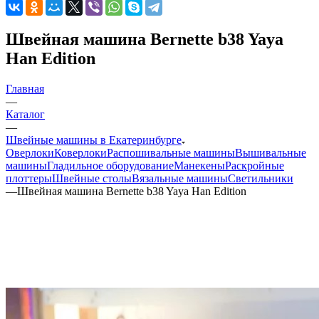
Швейная машина Bernette b38 Yaya
Han Edition
Главная
—
Каталог
—
Швейные машины в Екатеринбурге
Оверлоки
Коверлоки
Распошивальные машины
Вышивальные
машины
Гладильное оборудование
Манекены
Раскройные
плоттеры
Швейные столы
Вязальные машины
Светильники
—
Швейная машина Bernette b38 Yaya Han Edition