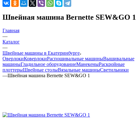
Швейная машина Bernette SEW&GO 1
Главная
—
Каталог
—
Швейные машины в Екатеринбурге
Оверлоки
Коверлоки
Распошивальные машины
Вышивальные
машины
Гладильное оборудование
Манекены
Раскройные
плоттеры
Швейные столы
Вязальные машины
Светильники
—
Швейная машина Bernette SEW&GO 1