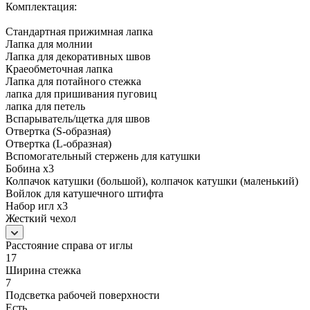
Комплектация:
Стандартная прижимная лапка
Лапка для молнии
Лапка для декоративных швов
Краеобметочная лапка
Лапка для потайного стежка
лапка для пришивания пуговиц
лапка для петель
Вспарыватель/щетка для швов
Отвертка (S-образная)
Отвертка (L-образная)
Вспомогательный стержень для катушки
Бобина x3
Колпачок катушки (большой), колпачок катушки (маленький)
Войлок для катушечного штифта
Набор игл x3
Жесткий чехол
Расстояние справа от иглы
17
Ширина стежка
7
Подсветка рабочей поверхности
Есть