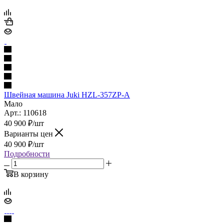
Швейная машина Juki HZL-357ZP-A
Мало
Арт.: 110618
40 900
₽
/шт
Варианты цен
40 900
₽
/шт
Подробности
В корзину