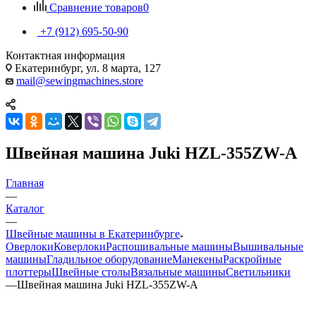
Сравнение товаров
0
+7 (912) 695-50-90
Контактная информация
Екатеринбург, ул. 8 марта, 127
mail@sewingmachines.store
Швейная машина Juki HZL-355ZW-A
Главная
—
Каталог
—
Швейные машины в Екатеринбурге
Оверлоки
Коверлоки
Распошивальные машины
Вышивальные
машины
Гладильное оборудование
Манекены
Раскройные
плоттеры
Швейные столы
Вязальные машины
Светильники
—
Швейная машина Juki HZL-355ZW-A