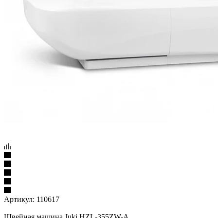
Артикул:
110617
Швейная машина Juki HZL-355ZW-A