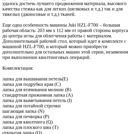
удалось достичь лучшего продвижения материала, высокого
качества стежка как для легких (шелковых и т.д.) так и для
тяжелых (джинсовые и т.д.) тканей.
Еще одна особенность машины Juki HZL-F700 – большая
рабочая область: 203 мм х 112 мм от правой стороны корпуса
до центра иглы для облегчения работы с материалом.
Дополнительный рабочий стол, который идет в комплекте с
машиной HZL-F700, и который можно приобрести
дополнительно для остальных машин этой серии, незаменим
при выполнении квилтинговых операций.
Комплектация:
лапка для вышивания петель(E)
лапка для подрубки края (C)
лапка для втачивания молнии (B)
cтандартная прижимная лапка (A)
лапка для вымeтывания пeтeль (I)
лапка для потайной cтрочки
шагающая лапка (N)
лапка для пeчворка (P)
лапка для квилтинга (Q)
лапка для плоcкогo шва (T)
открытая лапка (O)