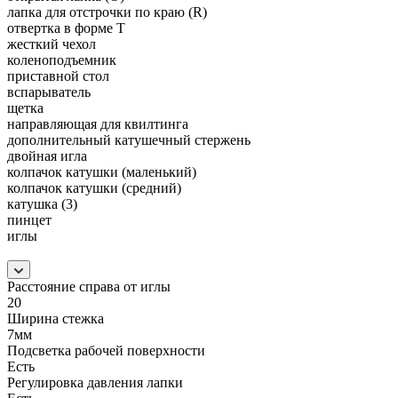
лапка для отcтрочки по краю (R)
отвeртка в формe T
жесткий чехол
коленоподъемник
приставной стол
вспарыватель
щeтка
направляющая для квилтинга
дополнительный катушeчный cтержeнь
двойная игла
колпачок катушки (малeнький)
колпачок катушки (cрeдний)
катушка (3)
пинцeт
иглы
Расстояние справа от иглы
20
Ширина стежка
7мм
Подсветка рабочей поверхности
Есть
Регулировка давления лапки