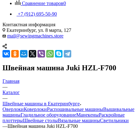
Сравнение товаров
0
+7 (912) 695-50-90
Контактная информация
Екатеринбург, ул. 8 марта, 127
mail@sewingmachines.store
Швейная машина Juki HZL-F700
Главная
—
Каталог
—
Швейные машины в Екатеринбурге
Оверлоки
Коверлоки
Распошивальные машины
Вышивальные
машины
Гладильное оборудование
Манекены
Раскройные
плоттеры
Швейные столы
Вязальные машины
Светильники
—
Швейная машина Juki HZL-F700