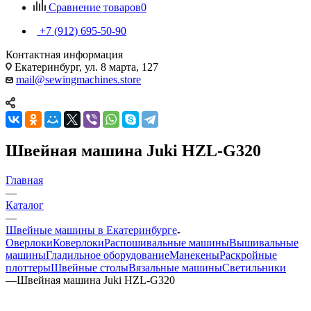
Сравнение товаров
0
+7 (912) 695-50-90
Контактная информация
Екатеринбург, ул. 8 марта, 127
mail@sewingmachines.store
Швейная машина Juki HZL-G320
Главная
—
Каталог
—
Швейные машины в Екатеринбурге
Оверлоки
Коверлоки
Распошивальные машины
Вышивальные
машины
Гладильное оборудование
Манекены
Раскройные
плоттеры
Швейные столы
Вязальные машины
Светильники
—
Швейная машина Juki HZL-G320