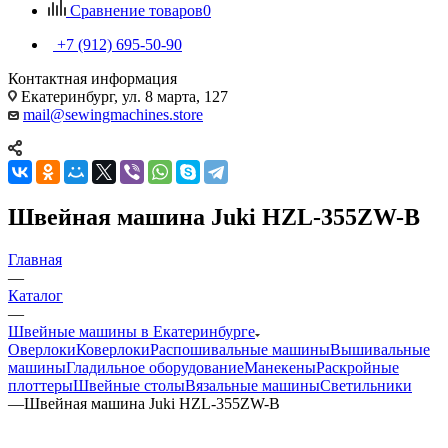
Сравнение товаров
0
+7 (912) 695-50-90
Контактная информация
Екатеринбург, ул. 8 марта, 127
mail@sewingmachines.store
Швейная машина Juki HZL-355ZW-B
Главная
—
Каталог
—
Швейные машины в Екатеринбурге
Оверлоки
Коверлоки
Распошивальные машины
Вышивальные
машины
Гладильное оборудование
Манекены
Раскройные
плоттеры
Швейные столы
Вязальные машины
Светильники
—
Швейная машина Juki HZL-355ZW-B