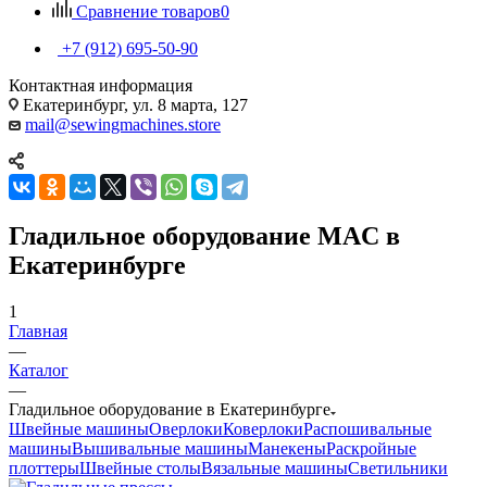
Сравнение товаров
0
+7 (912) 695-50-90
Контактная информация
Екатеринбург, ул. 8 марта, 127
mail@sewingmachines.store
Гладильное оборудование MAC в
Екатеринбурге
1
Главная
—
Каталог
—
Гладильное оборудование в Екатеринбурге
Швейные машины
Оверлоки
Коверлоки
Распошивальные
машины
Вышивальные машины
Манекены
Раскройные
плоттеры
Швейные столы
Вязальные машины
Светильники