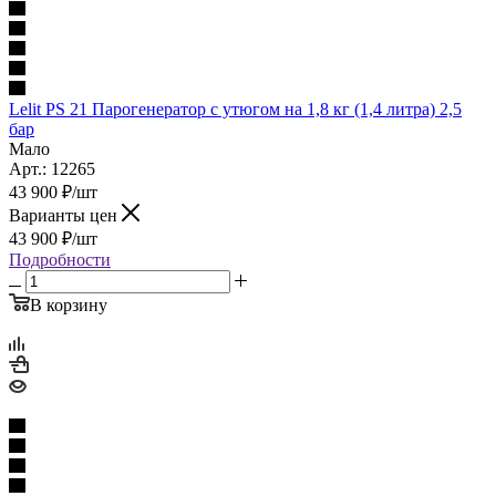
Lelit PS 21 Парогенератор с утюгом на 1,8 кг (1,4 литра) 2,5
бар
Мало
Арт.: 12265
43 900
₽
/шт
Варианты цен
43 900
₽
/шт
Подробности
В корзину