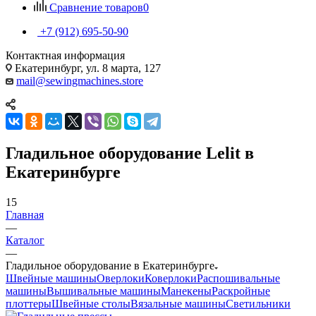
Сравнение товаров
0
+7 (912) 695-50-90
Контактная информация
Екатеринбург, ул. 8 марта, 127
mail@sewingmachines.store
Гладильное оборудование Lelit в
Екатеринбурге
15
Главная
—
Каталог
—
Гладильное оборудование в Екатеринбурге
Швейные машины
Оверлоки
Коверлоки
Распошивальные
машины
Вышивальные машины
Манекены
Раскройные
плоттеры
Швейные столы
Вязальные машины
Светильники